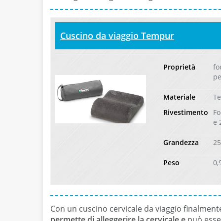
Cuscino da viaggio Tempur
Proprietà
fo
pe
Materiale
T
Rivestimento
Fo
e 
Grandezza
25
Peso
0,
Con un cuscino cervicale da viaggio finalmente
permette di alleggerire la cervicale e
può esser