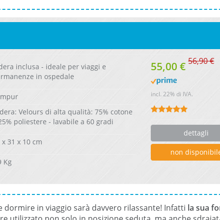
56,90 €
55,00 €
dera inclusa - ideale per viaggi e
rmanenze in ospedale
incl. 22% di IVA.
empur
dera: Velours di alta qualità: 75% cotone
25% poliestere - lavabile a 60 gradi
dettagli
 x 31 x 10 cm
non disponibil
9 Kg
 dormire in viaggio sarà davvero rilassante! Infatti
la sua f
e utilizzato non solo in posizione seduta, ma anche sdraiat