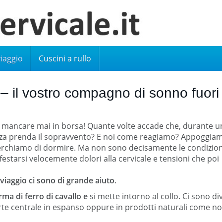
viaggio
Cuscini a rullo
 – il vostro compagno di sonno fuori
 mancare mai in borsa! Quante volte accade che, durante u
ezza prenda il sopravvento? E noi come reagiamo? Appoggiam
 cerchiamo di dormire. Ma non sono decisamente le condizion
starsi velocemente dolori alla cervicale e tensioni che poi
 viaggio ci sono di grande aiuto
.
rma di ferro di cavallo e
si mette intorno al collo. Ci sono di
parte centrale in espanso oppure in prodotti naturali come no