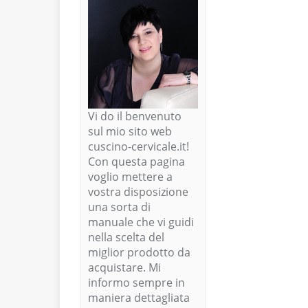
Vi do il benvenuto
sul mio sito web
cuscino-cervicale.it!
Con questa pagina
voglio mettere a
vostra disposizione
una sorta di
manuale che vi guidi
nella scelta del
miglior prodotto da
acquistare. Mi
informo sempre in
maniera dettagliata