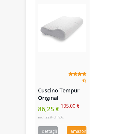
Cuscino Tempur
Original
105,00 €
86,25 €
incl. 22% di IVA.
dettagli
amazon