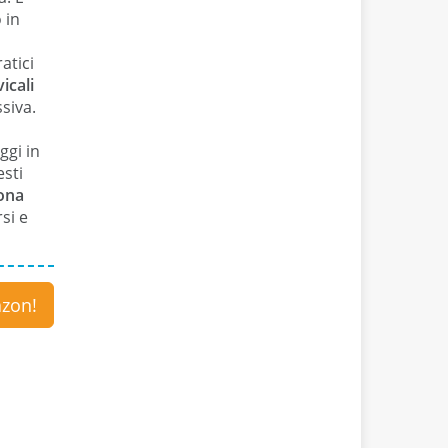
 in
atici
icali
siva.
ggi in
esti
zona
si e
azon
!