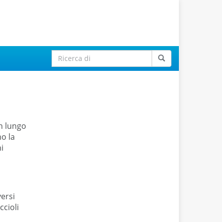
n lungo
o la
i
versi
ccioli