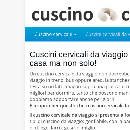
Skip
to
main
content
Cuscino cervicale
Cuscini cervicali da 
Cuscini cervicali da viaggio
casa ma non solo!
Un cuscino cervicale da viaggio non dovrebbe
viaggio in treno, bus oppure areo, la stanch
testa su un lato, magari sopra una giacca, e
migliori per dormire, tanto che possono manife
dobbiamo sopportare anche per giorni.
É proprio per questo che i cuscini cervicali da
Il
cuscino cervicale da viaggio si presenta a fo
tipi di cuscino da viaggio: gonfiabile, con la 
di ciliege, farro, gusci di miglio.