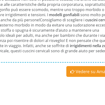
e alle caratteristiche della propria corporatura, soprattutto
po gonfio può essere scomodo, mentre uno troppo morbido o
e irrigidimenti e tensioni. I
modelli gonfiabili
sono molto pr
li anche da più persone!Consigliamo di scegliere i
cuscini cerv
o esterno morbido in modo da evitare una sudorazione ecces
da stoffa o spugna è sicuramente d’aiuto a mantenere una
lo ideali per adulti, ma anche per bambini che durante i via
 poi risentire di dolori al risveglio! E non pensate che qu
 in viaggio. Infatti, anche se soffrite di
irrigidimenti nella 
cale, questi cuscini cervicali sono di grande aiuto per seder
Vedere
su Am