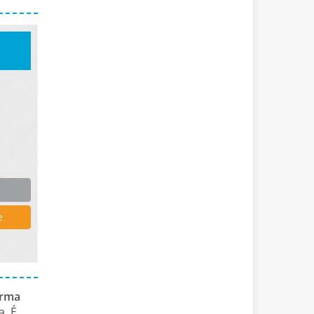
e
orma
a. É